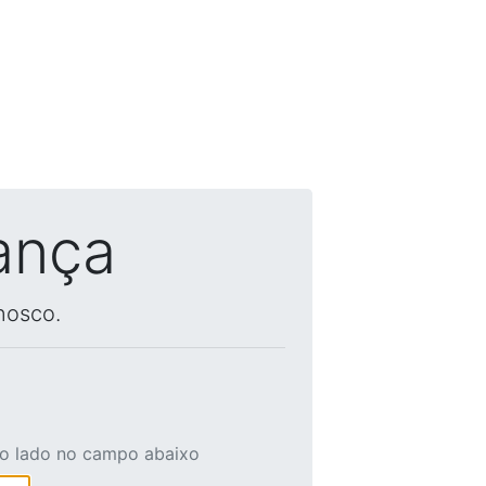
ança
nosco.
ao lado no campo abaixo