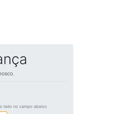
ança
nosco.
ao lado no campo abaixo