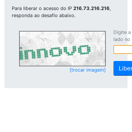
Para liberar o acesso
do IP
216.73.216.216
,
responda ao desafio abaixo.
Digite 
lado no
[trocar imagem]