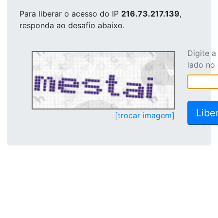
Para liberar o acesso
do IP
216.73.217.139
,
responda ao desafio abaixo.
Digite 
lado no
[trocar imagem]