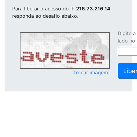
Para liberar o acesso
do IP
216.73.216.14
,
responda ao desafio abaixo.
Digite 
lado no
[trocar imagem]