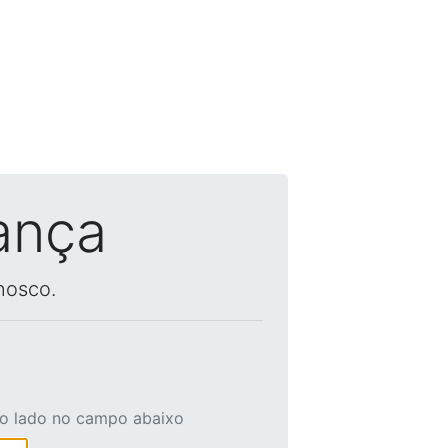
ança
nosco.
ao lado no campo abaixo