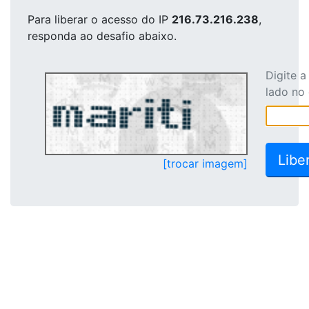
Para liberar o acesso
do IP
216.73.216.238
,
responda ao desafio abaixo.
Digite 
lado no
[trocar imagem]