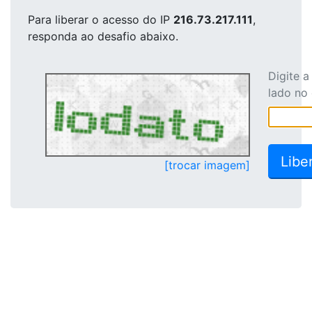
Para liberar o acesso
do IP
216.73.217.111
,
responda ao desafio abaixo.
Digite 
lado no
[trocar imagem]