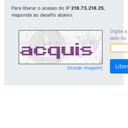
Para liberar o acesso
do IP
216.73.216.25
,
responda ao desafio abaixo.
Digite 
lado no
[trocar imagem]