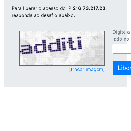
Para liberar o acesso
do IP
216.73.217.23
,
responda ao desafio abaixo.
Digite 
lado no
[trocar imagem]