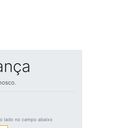
ança
nosco.
ao lado no campo abaixo