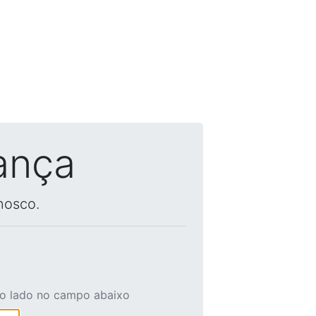
ança
nosco.
ao lado no campo abaixo