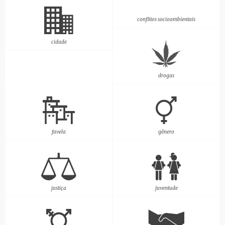
conflitos socioambientais
cidade
drogas
favela
gênero
justiça
juventude