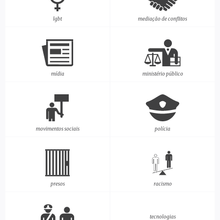
lgbt
mediação de conflitos
mídia
ministério público
movimentos sociais
polícia
presos
racismo
tecnologias