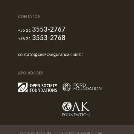
CONTATOS
3553-2767
+55 21
3553-2768
+55 21
contato@cesecseguranca.com.br
APOIADORES
Termos de uso
| Esta licença permite a redistribuição,