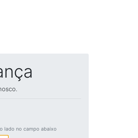
ança
nosco.
ao lado no campo abaixo