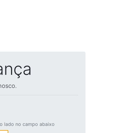
ança
nosco.
ao lado no campo abaixo