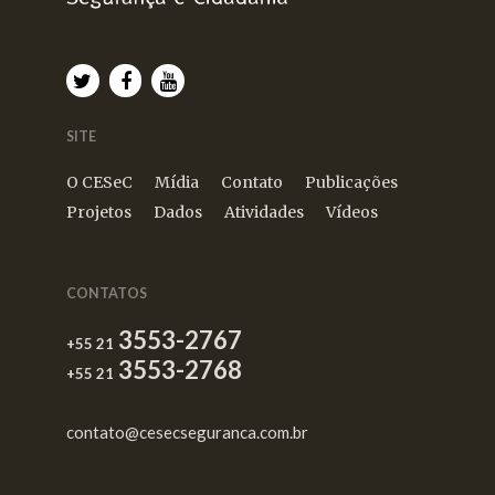
SITE
O CESeC
Mídia
Contato
Publicações
Projetos
Dados
Atividades
Vídeos
CONTATOS
3553-2767
+55 21
3553-2768
+55 21
contato@cesecseguranca.com.br