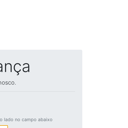
ança
nosco.
ao lado no campo abaixo