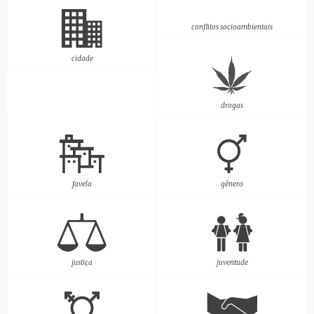
conflitos socioambientais
cidade
drogas
favela
gênero
justiça
juventude