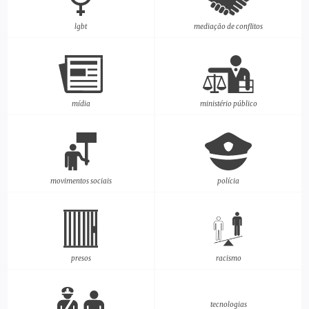
lgbt
mediação de conflitos
mídia
ministério público
movimentos sociais
polícia
presos
racismo
tecnologias