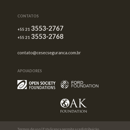
CONTATOS
3553-2767
+55 21
3553-2768
+55 21
contato@cesecseguranca.com.br
APOIADORES
Termos de uso
| Esta licença permite a redistribuição,