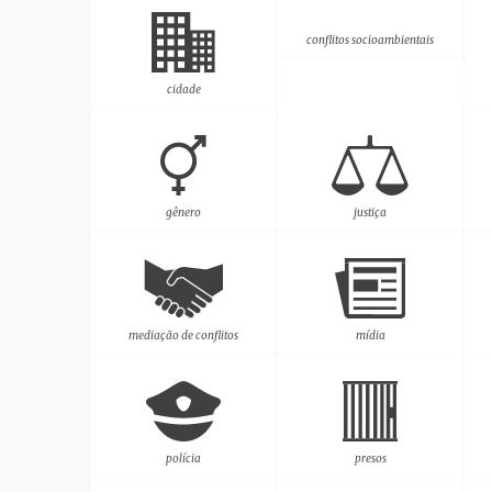
conflitos socioambientais
cidade
gênero
justiça
mediação de conflitos
mídia
polícia
presos