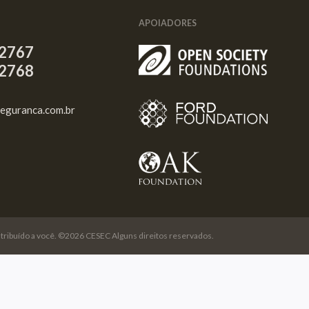
APOIADORES
2767
2768
eguranca.com.br
o atribuído a você. ©2026 CESEC Alguns direitos reservados.