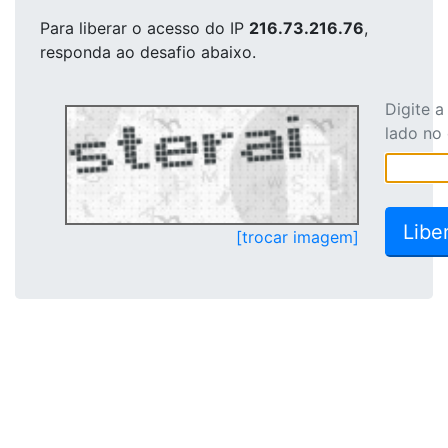
Para liberar o acesso
do IP
216.73.216.76
,
responda ao desafio abaixo.
Digite 
lado no
[trocar imagem]