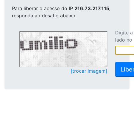
Para liberar o acesso
do IP
216.73.217.115
,
responda ao desafio abaixo.
Digite 
lado no
[trocar imagem]