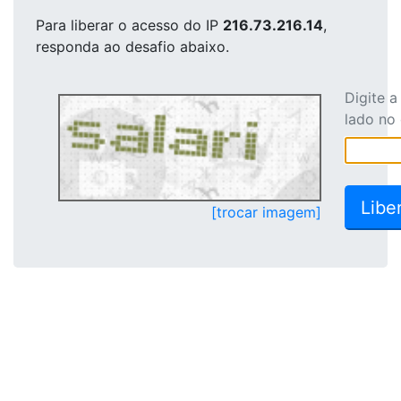
Para liberar o acesso
do IP
216.73.216.14
,
responda ao desafio abaixo.
Digite 
lado no
[trocar imagem]