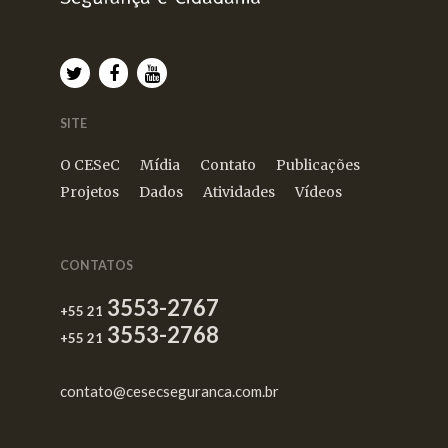
SITE
O CESeC
Mídia
Contato
Publicações
Projetos
Dados
Atividades
Vídeos
CONTATOS
3553-2767
+55 21
3553-2768
+55 21
contato@cesecseguranca.com.br