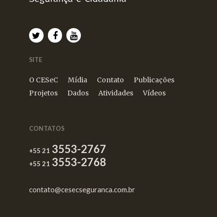
SITE
O CESeC
Mídia
Contato
Publicações
Projetos
Dados
Atividades
Vídeos
CONTATOS
3553-2767
+55 21
3553-2768
+55 21
contato@cesecseguranca.com.br