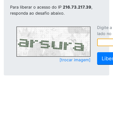
Para liberar o acesso
do IP
216.73.217.39
,
responda ao desafio abaixo.
Digite 
lado no
[trocar imagem]