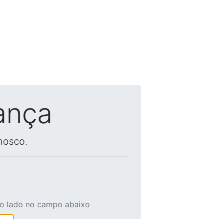
ança
nosco.
ao lado no campo abaixo