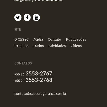
SITE
O CESeC
Mídia
Contato
Publicações
Projetos
Dados
Atividades
Vídeos
CONTATOS
3553-2767
+55 21
3553-2768
+55 21
contato@cesecseguranca.com.br