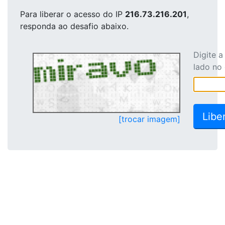
Para liberar o acesso
do IP
216.73.216.201
,
responda ao desafio abaixo.
Digite 
lado no
[trocar imagem]