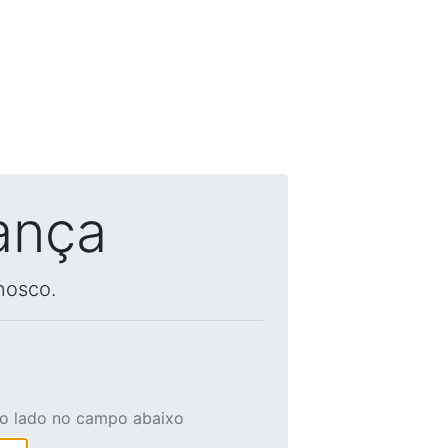
ança
nosco.
ao lado no campo abaixo