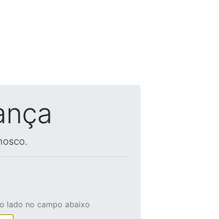
ança
nosco.
ao lado no campo abaixo