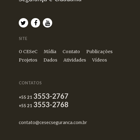
SITE
O CESeC
Mídia
Contato
Publicações
Projetos
Dados
Atividades
Vídeos
CONTATOS
3553-2767
+55 21
3553-2768
+55 21
contato@cesecseguranca.com.br