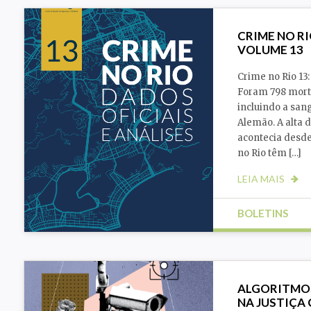
CRIME NO RI
VOLUME 13
Crime no Rio 13
Foram 798 morte
incluindo a san
Alemão. A alta 
acontecia desde
no Rio têm […]
LEIA MAIS
BOLETINS
Sem categoria
ALGORITMOS
NA JUSTIÇA