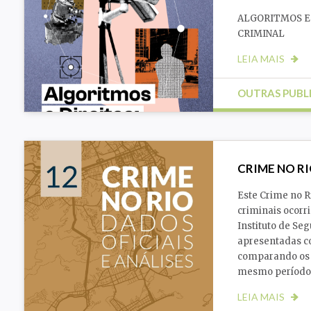
ALGORITMOS E 
CRIMINAL
LEIA MAIS
OUTRAS PUBL
Racismo
Segurança
CRIME NO RI
Este Crime no R
criminais ocorri
Instituto de Seg
apresentadas c
comparando os 
mesmo período 
LEIA MAIS