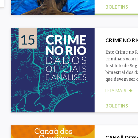
BOLETINS
Racismo
Segurança
CRIME NO RI
Este Crime no R
criminais ocorri
Instituto de Se
bimestral dos d
que devem ser o
LEIA MAIS
BOLETINS
CANAÃ DOS 