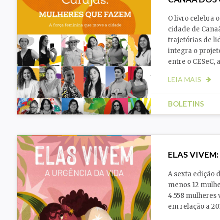
O livro celebra
cidade de Canaã
trajetórias de l
integra o proje
entre o CESeC, 
LEIA MAIS
BOLETINS
ELAS VIVEM:
A sexta edição 
menos 12 mulhe
4.558 mulheres
em relação a 20