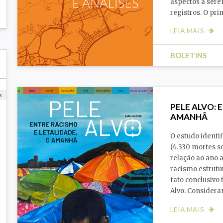
aspectos a sere
registros. O pr
LEIA MAIS
BOLETINS
s
PELE ALVO: 
AMANHÃ
O estudo identi
(4.330 mortes 
relação ao ano 
racismo estrutu
fato conclusivo
Alvo. Consider
LEIA MAIS