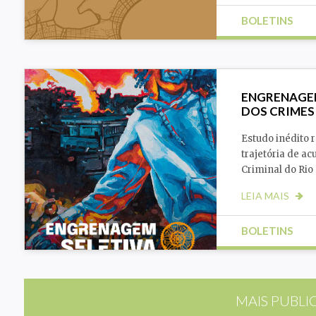
BOLETINS
Segurança Pública
ENGRENAGEM
DOS CRIMES
Estudo inédito r
trajetória de a
Criminal do Rio
LEIA MAIS
BOLETINS
Drogas
Racismo
MAIS PUBLI