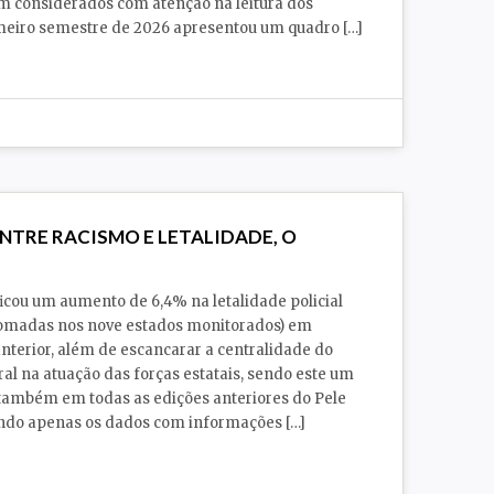
m considerados com atenção na leitura dos
imeiro semestre de 2026 apresentou um quadro […]
ENTRE RACISMO E LETALIDADE, O
ficou um aumento de 6,4% na letalidade policial
somadas nos nove estados monitorados) em
anterior, além de escancarar a centralidade do
ral na atuação das forças estatais, sendo este um
 também em todas as edições anteriores do Pele
ando apenas os dados com informações […]