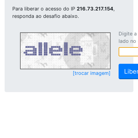
Para liberar o acesso
do IP
216.73.217.154
,
responda ao desafio abaixo.
Digite 
lado no
[trocar imagem]