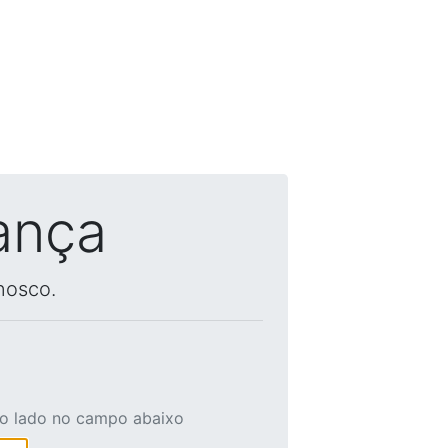
ança
nosco.
ao lado no campo abaixo