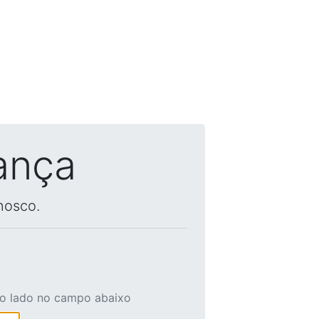
ança
nosco.
ao lado no campo abaixo