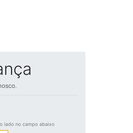
ança
nosco.
ao lado no campo abaixo