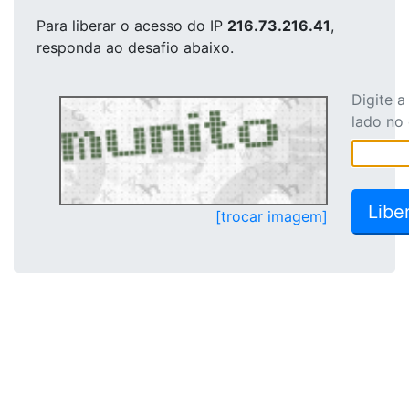
Para liberar o acesso
do IP
216.73.216.41
,
responda ao desafio abaixo.
Digite 
lado no
[trocar imagem]