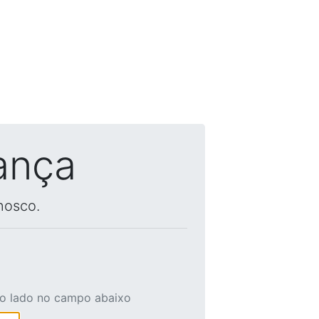
ança
nosco.
ao lado no campo abaixo