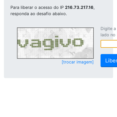
Para liberar o acesso
do IP
216.73.217.16
,
responda ao desafio abaixo.
Digite 
lado no
[trocar imagem]