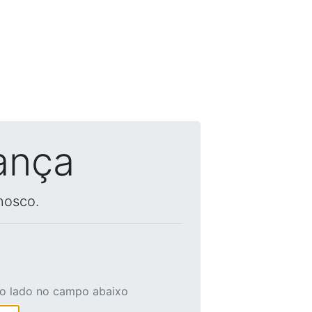
ança
nosco.
ao lado no campo abaixo