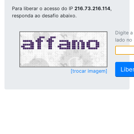
Para liberar o acesso
do IP
216.73.216.114
,
responda ao desafio abaixo.
Digite 
lado no
[trocar imagem]