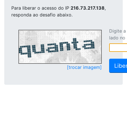
Para liberar o acesso
do IP
216.73.217.138
,
responda ao desafio abaixo.
Digite 
lado no
[trocar imagem]