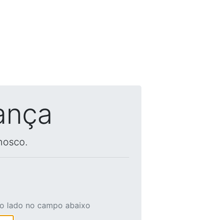
ança
nosco.
ao lado no campo abaixo