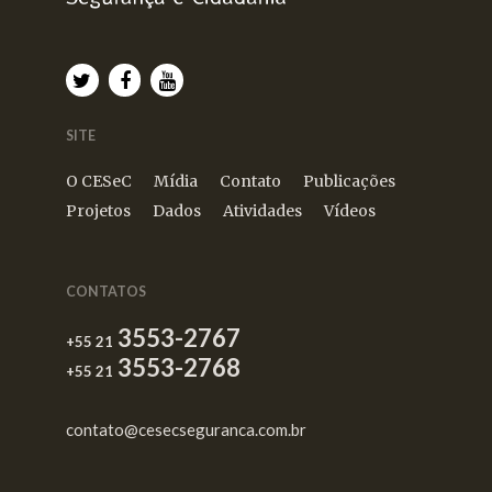
SITE
O CESeC
Mídia
Contato
Publicações
Projetos
Dados
Atividades
Vídeos
CONTATOS
3553-2767
+55 21
3553-2768
+55 21
contato@cesecseguranca.com.br