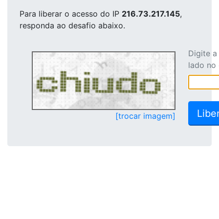
Para liberar o acesso
do IP
216.73.217.145
,
responda ao desafio abaixo.
Digite 
lado no
[trocar imagem]