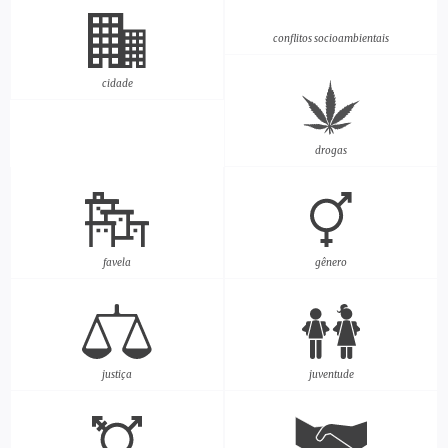
conflitos socioambientais
cidade
drogas
favela
gênero
justiça
juventude