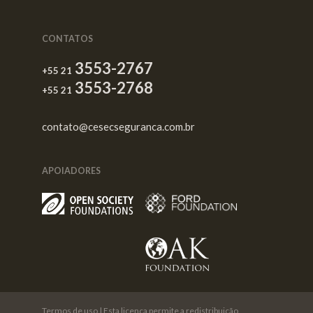
CONTATOS
3553-2767
+55 21
3553-2768
+55 21
contato@cesecseguranca.com.br
APOIADORES
Termos de uso
| Esta licença permite a redistribuição,