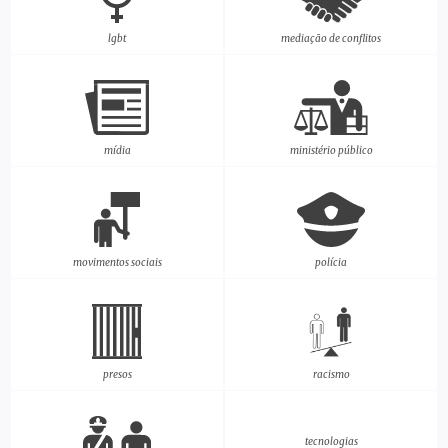
lgbt
mediação de conflitos
mídia
ministério público
movimentos sociais
polícia
presos
racismo
tecnologias