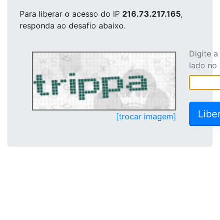
Para liberar o acesso
do IP
216.73.217.165
,
responda ao desafio abaixo.
Digite 
lado no
[trocar imagem]