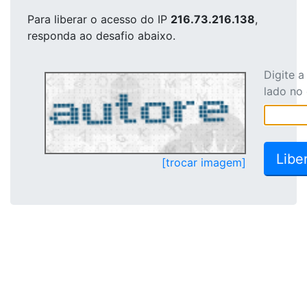
Para liberar o acesso
do IP
216.73.216.138
,
responda ao desafio abaixo.
Digite 
lado no
[trocar imagem]