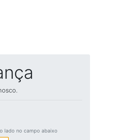
ança
nosco.
ao lado no campo abaixo