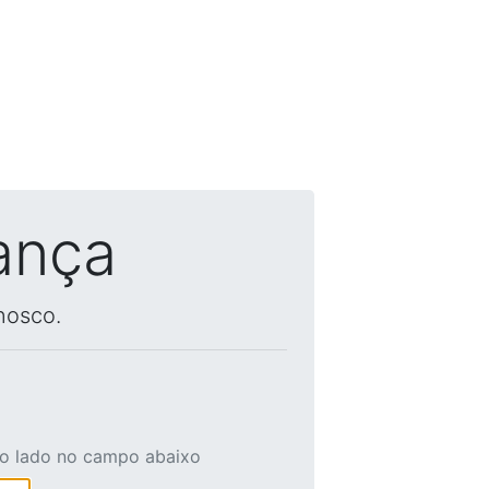
ança
nosco.
ao lado no campo abaixo